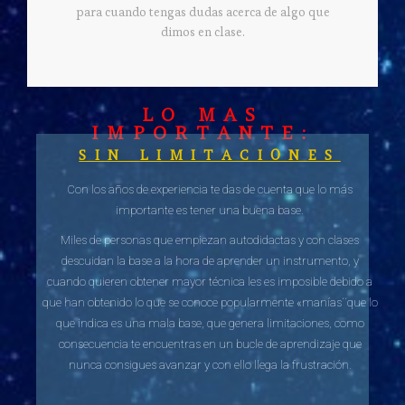
para cuando tengas dudas acerca de algo que
dimos en clase.
LO MAS
IMPORTANTE:
SIN LIMITACIONES
Con los años de experiencia te das de cuenta que lo más
importante es tener una buena base.
Miles de personas que empiezan autodidactas y con clases
descuidan la base a la hora de aprender un instrumento, y
cuando quieren obtener mayor técnica les es imposible debido a
que han obtenido lo que se conoce popularmente «manías´´que lo
que indica es una mala base, que genera limitaciones, como
consecuencia te encuentras en un bucle de aprendizaje que
nunca consigues avanzar y con ello llega la frustración.