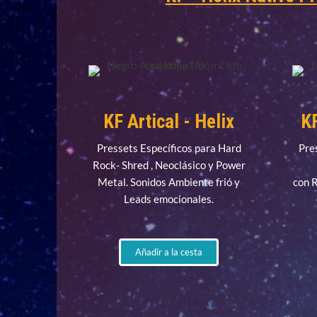
KF Artical - Helix
KF
Pressets Específicos para Hard
Pre
Rock- Shred , Neoclásico y Power
Metal. Sonidos Ambiente frió y
con 
Leads emocionales.
Añadir a la cesta