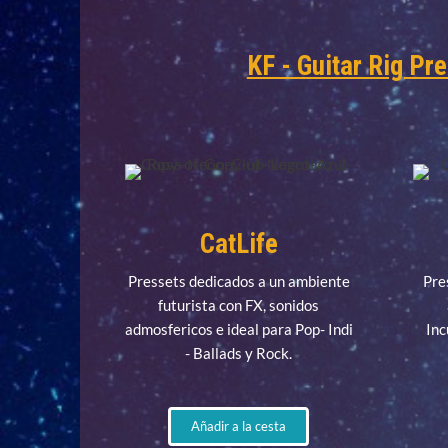
KF - Guitar Rig Pre
CatLife
Pressets dedicados a un ambiente
Pre
futurista con FX, sonidos
admosfericos e ideal para Pop- Indi
Inc
- Ballads y Rock.
Añadir a la cesta