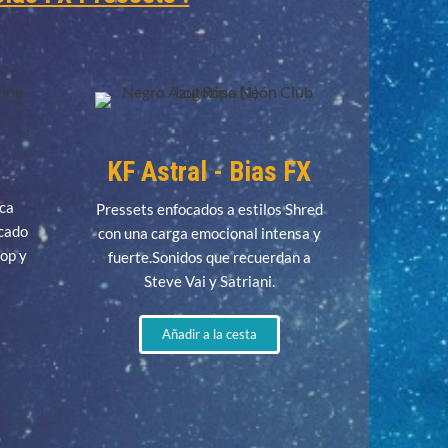
KF Astral - Bias FX
ica
Pressets enfocados a estilos Shred
icado
con una carga emocional intensa y
Pop y
fuerte.Sonidos que recuerdan a
Steve Vai y Satriani.
Añadir a la cesta