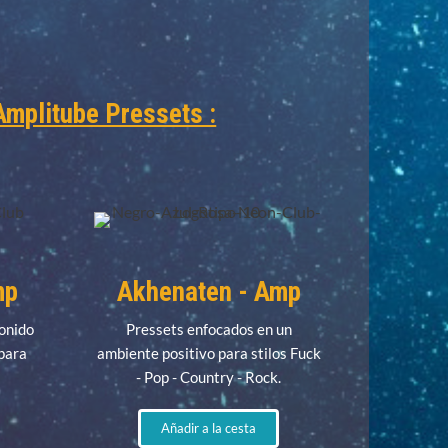
Amplitube Pressets :
mp
Akhenaten - Amp
onido
Pressets enfocados en un
 para
ambiente positivo para stilos Fuck
- Pop - Country - Rock.
Añadir a la cesta