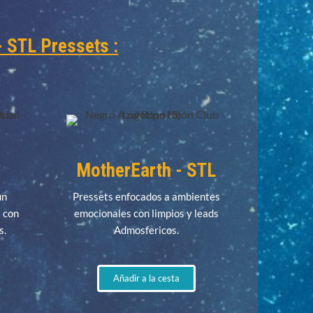
- STL Pressets :
MotherEarth - STL
un
Pressets enfocados a ambientes
a con
emocionales con limpios y leads
s.
Admosfericos.
Añadir a la cesta