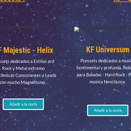
KF Universum
 Majestic - Helix
Pressets dedicados a mus
ssets dedicados a Estilos ard
Sentimental y profunda. Ind
Rock y Metal extremo
para Baladas - Hard Rock - 
Ritmicas Consistentes y Leads
musica Neoclásica.
con mucho Magnetismo .
Añadir a la cesta
Añadir a la cesta