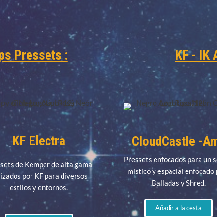
ps Pressets :
KF - IK 
KF Electra
CloudCastle -A
Pressets enfocados para un s
sets de Kemper de alta gama
místico y espacial enfocado
lizados por KF para diversos
Balladas y Shred.
estilos y entornos.
Añadir a la cesta