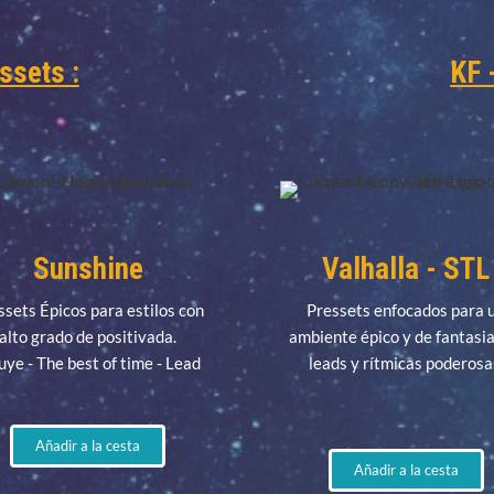
ssets :
KF 
Sunshine
Valhalla - STL
ssets Épicos para estilos con
Pressets enfocados para 
alto grado de positivada.
ambiente épico y de fantasi
uye - The best of time - Lead
leads y rítmicas poderosa
Añadir a la cesta
Añadir a la cesta